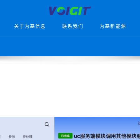
关于为基信息
联系我们
为基新能源
P
r
i
m
a
r
台
y
M
e
n
u