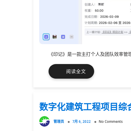
《印记》是一款主打个人及团队效率管
OA
阅读全文
协
作
及
绩
数字化建筑工程项目综
效
管
理
管理员
7月 6, 2022
No Comments
平