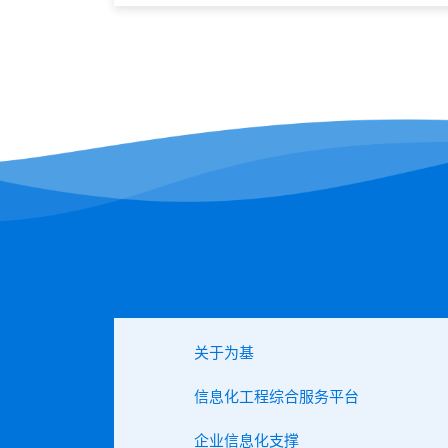
建
筑
工
程
项
目
综
合
管
理
平
台
关于为基
信息化工程综合服务平台
企业信息化支撑